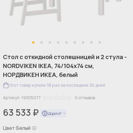
Стол с откидной столешницей и 2 стула -
NORDVIKEN IKEA, 74/104х74 см,
НОРДВИКЕН ИКЕА, белый
Этот товар купили 38 раз за последние 30 дней
Артикул:
19305077
0
отзывов
63 533 ₽
Дорого?
Цвет:
Белый