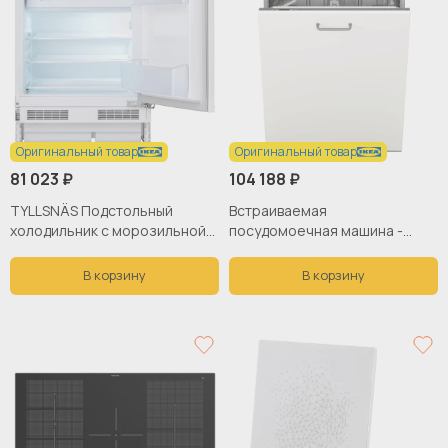
Оригинальный товар
Оригинальный товар
81 023 ₽
104 188 ₽
TYLLSNÄS Подстольный
Встраиваемая
холодильник с морозильной
посудомоечная машина -
камерой ИКЕА
RÅGLANDA / RАGLANDA IKEA/
РАГЛАНДА ИКЕА, 82х60 см,
В корзину
В корзину
белый