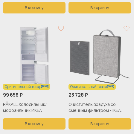
59,5х59,5 см, серебристый
В корзину
В корзину
Оригинальный товар
Оригинальный товар
99 658 ₽
23 728 ₽
RÅKALL Холодильник/
Очиститель воздуха со
морозильник ИКЕА
сменным фильтром - IKEA
FÖRNUFTIG/FORNUFTIG,
36х13х56 см, черный,
В корзину
В корзину
ФЁРНУФТИГ ИКЕА