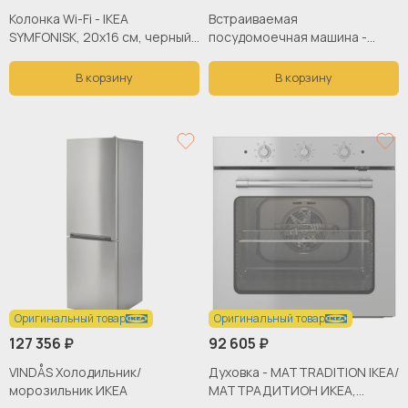
Колонка Wi-Fi - IKEA
Встраиваемая
SYMFONISK, 20х16 см, черный,
посудомоечная машина -
СИМФОНИСК ИКЕА
TORSBODA IKEA/ ТОРСБОДА
ИКЕА, 86,5х60 см, белый
В корзину
В корзину
Оригинальный товар
Оригинальный товар
127 356 ₽
92 605 ₽
VINDÅS Холодильник/
Духовка - MATTRADITION IKEA/
морозильник ИКЕА
МАТТРАДИТИОН ИКЕА,