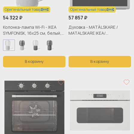
Оригинальный товар
Оригинальный товар
54 322 ₽
57 857 ₽
Колонка-лампа Wi-Fi - IKEA
Духовка - MATÄLSKARE /
SYMFONISK, 16х25 см, белый,
MATАLSKARE IKEA/
СИМФОНИСК ИКЕА
МАТЭЛСКАРЕ ИКЕА, 59,5х59,5
см, серебристый
В корзину
В корзину