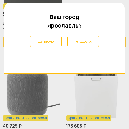
Оригинальный товар
Оригинальный товар
57 857 ₽
69 440 ₽
Ваш город
Духовка - MATTRADITION IKEA/
MATTRADITION
Ярославль?
МАТТРАДИТИОН ИКЕА,
Микроволновая печь ИКЕА
59,5х59,5 см, черный
Да, верно
Нет, другой
В корзину
В корзину
Оригинальный товар
Оригинальный товар
40 725 ₽
173 685 ₽