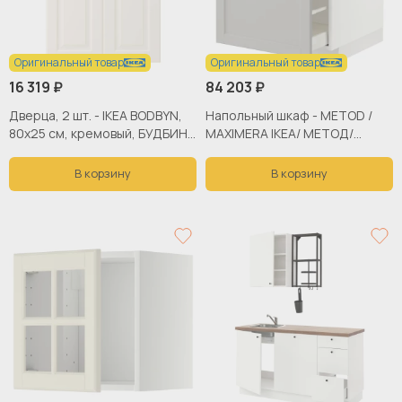
Оригинальный товар
Оригинальный товар
16 319 ₽
84 203 ₽
Дверца, 2 шт. - IKEA BODBYN,
Напольный шкаф - METOD /
80х25 см, кремовый, БУДБИН
MAXIMERA IKEA/ МЕТОД/
ИКЕА
МАКСИМЕРА ИКЕА, 88х60 см,
белый/серый
В корзину
В корзину